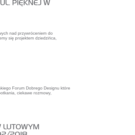
UL. PIĘKNEJ W
wych nad przywróceniem do
my się projektem dziedzińca,
wskiego Forum Dobrego Designu które
potkania, ciekawe rozmowy,
W LUTOWYM
02/2018