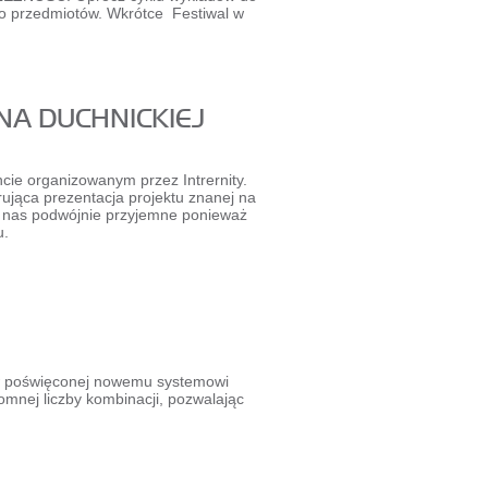
zo przedmiotów. Wkrótce Festiwal w
NA DUCHNICKIEJ
ie organizowanym przez Intrernity.
rująca prezentacja projektu znanej na
nas podwójnie przyjemne ponieważ
u.
ów poświęconej nowemu systemowi
mnej liczby kombinacji, pozwalając