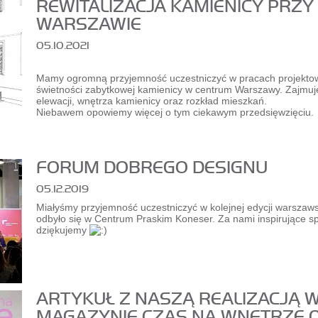
REWITALIZACJA KAMIENICY PRZY 
WARSZAWIE
05.10.2021
Mamy ogromną przyjemność uczestniczyć w pracach projekto
świetności zabytkowej kamienicy w centrum Warszawy. Zajmuje
elewacji, wnętrza kamienicy oraz rozkład mieszkań.
Niebawem opowiemy więcej o tym ciekawym przedsięwzięciu.
FORUM DOBREGO DESIGNU
05.12.2019
Miałyśmy przyjemność uczestniczyć w kolejnej edycji warsza
odbyło się w Centrum Praskim Koneser. Za nami inspirujące s
dziękujemy
ARTYKUŁ Z NASZĄ REALIZACJĄ 
MAGAZYNIE CZAS NA WNĘTRZE 