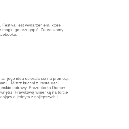
 Festival jest wydarzeniem, które
nie mogło go przegapić. Zapraszamy
Facebooku.
ia, jego idea opierała się na promocji
niu. Mistrz kuchni z restauracji
apońskie potrawy. Prezenterka Domo+
wnętrz. Prawdziwą wisienką na torcie
adający o jednym z najlepszych i