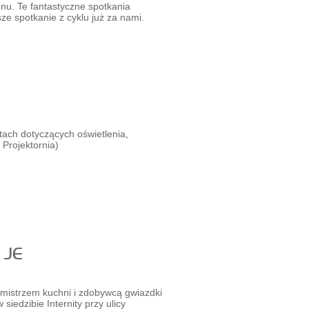
gnu. Te fantastyczne spotkania
ze spotkanie z cyklu już za nami.
ch dotyczących oświetlenia,
 Projektornia)
 JE
mistrzem kuchni i zdobywcą gwiazdki
edzibie Internity przy ulicy