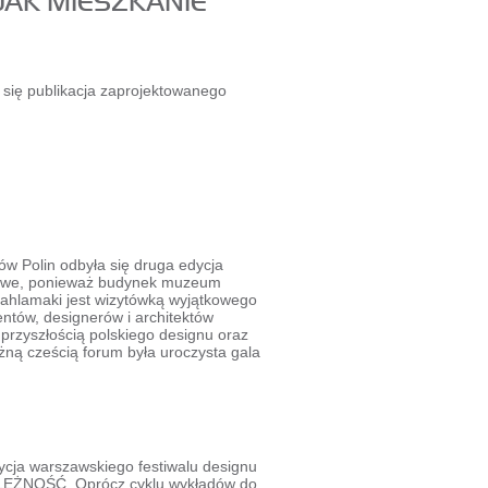
JAK MIESZKANIE
 się publikacja zaprojektowanego
w Polin odbyła się druga edycja
kowe, ponieważ budynek muzeum
Mahlamaki jest wizytówką wyjątkowego
entów, designerów i architektów
 przyszłością polskiego designu oraz
ną cześcią forum była uroczysta gala
cja warszawskiego festiwalu designu
ŻNOŚĆ. Oprócz cyklu wykładów do