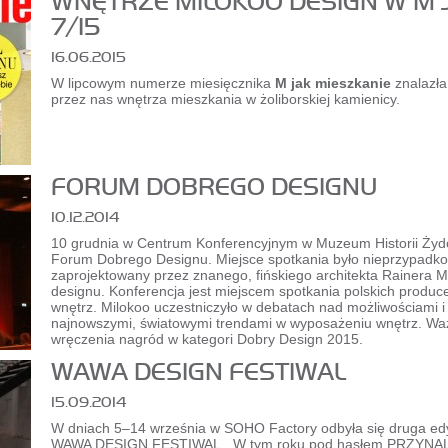
WNĘTRZE MILOKOO DESIGN W M 
7/15
16.06.2015
W lipcowym numerze miesięcznika
M jak mieszkanie
znalazła
przez nas wnętrza mieszkania w żoliborskiej kamienicy.
FORUM DOBREGO DESIGNU
10.12.2014
10 grudnia w Centrum Konferencyjnym w Muzeum Historii Żydó
Forum Dobrego Designu. Miejsce spotkania było nieprzypad
zaprojektowany przez znanego, fińskiego architekta Rainera 
designu. Konferencja jest miejscem spotkania polskich produc
wnętrz. Milokoo uczestniczyło w debatach nad możliwościami i
najnowszymi, światowymi trendami w wyposażeniu wnętrz. Waż
wręczenia nagród w kategori Dobry Design 2015.
WAWA DESIGN FESTIWAL
15.09.2014
W dniach 5–14 września w SOHO Factory odbyła się druga edy
WAWA DESIGN FESTIWAL. W tym roku pod hasłem PRZYNALE