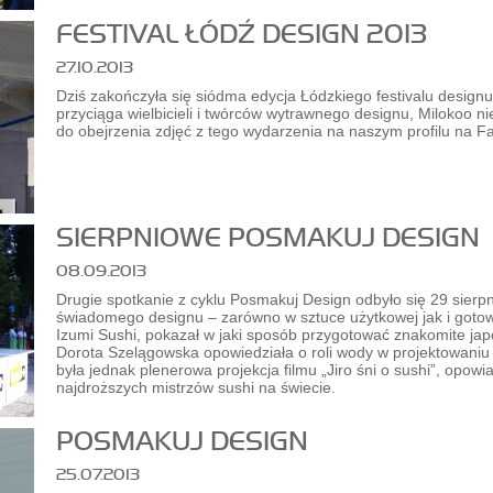
FESTIVAL ŁÓDŹ DESIGN 2013
27.10.2013
Dziś zakończyła się siódma edycja Łódzkiego festivalu designu.
przyciąga wielbicieli i twórców wytrawnego designu, Milokoo 
do obejrzenia zdjęć z tego wydarzenia na naszym profilu na 
SIERPNIOWE POSMAKUJ DESIGN
08.09.2013
Drugie spotkanie z cyklu Posmakuj Design odbyło się 29 sierpn
świadomego designu – zarówno w sztuce użytkowej jak i gotowa
Izumi Sushi, pokazał w jaki sposób przygotować znakomite j
Dorota Szelągowska opowiedziała o roli wody w projektowaniu 
była jednak plenerowa projekcja filmu „Jiro śni o sushi”, opowi
najdroższych mistrzów sushi na świecie.
POSMAKUJ DESIGN
25.07.2013