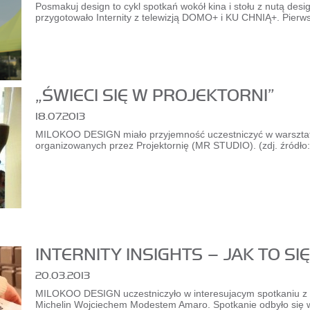
Posmakuj design to cykl spotkań wokół kina i stołu z nutą desi
przygotowało Internity z telewizją DOMO+ i KU CHNIĄ+. Pierws
„ŚWIECI SIĘ W PROJEKTORNI”
18.07.2013
MILOKOO DESIGN miało przyjemność uczestniczyć w warsztata
organizowanych przez Projektornię (MR STUDIO). (zdj. źródło:
INTERNITY INSIGHTS – JAK TO SIĘ
20.03.2013
MILOKOO DESIGN uczestniczyło w interesujacym spotkaniu z 
Michelin Wojciechem Modestem Amaro. Spotkanie odbyło się w si